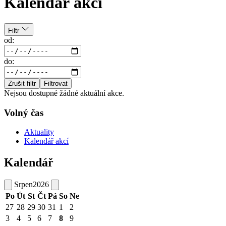
Kalendář akcí
Filtr
od:
do:
Zrušit filtr
Filtrovat
Nejsou dostupné žádné aktuální akce.
Volný čas
Aktuality
Kalendář akcí
Kalendář
Srpen
2026
Po
Út
St
Čt
Pá
So
Ne
27
28
29
30
31
1
2
3
4
5
6
7
8
9