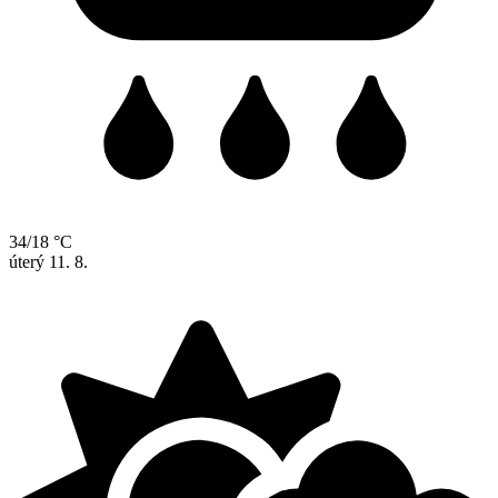
34/18 °C
úterý
11. 8.