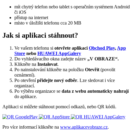
mít chytrý telefon nebo tablet s operačním systémem Android
či iOS
přístup na internet
místo v úložišti telefonu cca 20 MB
Jak si aplikaci stáhnout?
Ve vašem telefonu si
otevřete aplikaci
Obchod Play
,
App
Store
nebo
HUAWEI AppGalery
Do vyhledávacího okna zadejte název
„V OBRAZE“.
Klikněte na
Instalovat
.
Po nainstalování klikněte na položku
Otevřít
(povolit
oznámení).
Po otevření
přidejte nový odběr
. Lze sledovat i více
organizací.
Po výběru organizace se
data z webu automaticky nahrají
do aplikace.
Aplikaci si můžete stáhnout pomocí odkazů, nebo QR kódů.
Pro více informací klikněte na
www.aplikacevobraze.cz
.