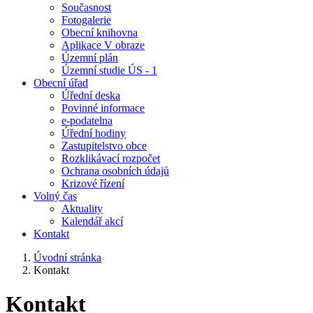
Současnost
Fotogalerie
Obecní knihovna
Aplikace V obraze
Územní plán
Územní studie ÚS - 1
Obecní úřad
Úřední deska
Povinné informace
e-podatelna
Úřední hodiny
Zastupitelstvo obce
Rozklikávací rozpočet
Ochrana osobních údajů
Krizové řízení
Volný čas
Aktuality
Kalendář akcí
Kontakt
Úvodní stránka
Kontakt
Kontakt