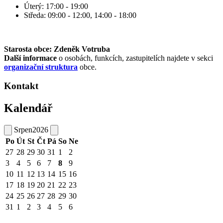
Úterý: 17:00 - 19:00
Středa: 09:00 - 12:00, 14:00 - 18:00
Starosta obce: Zdeněk Votruba
Další informace
o osobách, funkcích, zastupitelích najdete v sekci
organizační struktura
obce.
Kontakt
Kalendář
Srpen
2026
Po
Út
St
Čt
Pá
So
Ne
27
28
29
30
31
1
2
3
4
5
6
7
8
9
10
11
12
13
14
15
16
17
18
19
20
21
22
23
24
25
26
27
28
29
30
31
1
2
3
4
5
6