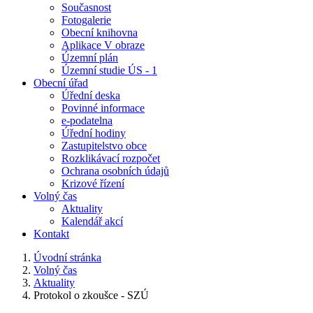
Současnost
Fotogalerie
Obecní knihovna
Aplikace V obraze
Územní plán
Územní studie ÚS - 1
Obecní úřad
Úřední deska
Povinné informace
e-podatelna
Úřední hodiny
Zastupitelstvo obce
Rozklikávací rozpočet
Ochrana osobních údajů
Krizové řízení
Volný čas
Aktuality
Kalendář akcí
Kontakt
Úvodní stránka
Volný čas
Aktuality
Protokol o zkoušce - SZÚ