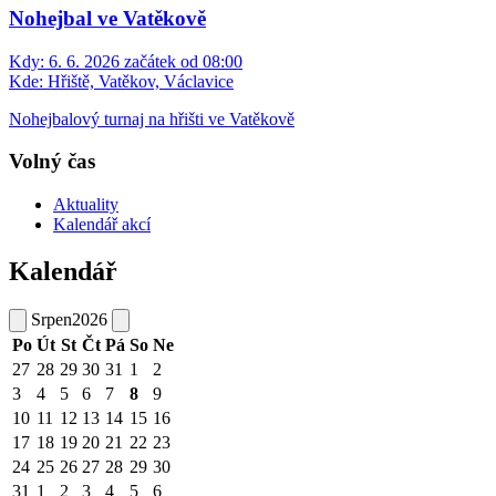
Nohejbal ve Vatěkově
Kdy:
6. 6. 2026 začátek od 08:00
Kde:
Hřiště, Vatěkov, Václavice
Nohejbalový turnaj na hřišti ve Vatěkově
Volný čas
Aktuality
Kalendář akcí
Kalendář
Srpen
2026
Po
Út
St
Čt
Pá
So
Ne
27
28
29
30
31
1
2
3
4
5
6
7
8
9
10
11
12
13
14
15
16
17
18
19
20
21
22
23
24
25
26
27
28
29
30
31
1
2
3
4
5
6