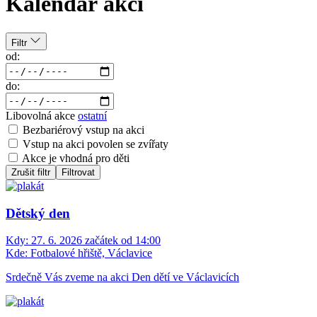
Kalendář akcí
Filtr
od:
do:
Libovolná akce
ostatní
Bezbariérový vstup na akci
Vstup na akci povolen se zvířaty
Akce je vhodná pro děti
Zrušit filtr
Filtrovat
Dětský den
Kdy:
27. 6. 2026 začátek od 14:00
Kde:
Fotbalové hřiště, Václavice
Srdečně Vás zveme na akci Den dětí ve Václavicích