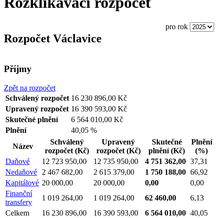
Rozklikávací rozpočet
pro rok
Rozpočet Václavice
Příjmy
Zpět na rozpočet
Schválený rozpočet
16 230 896,00 Kč
Upravený rozpočet
16 390 593,00 Kč
Skutečné plnění
6 564 010,00 Kč
Plnění
40,05 %
Schválený
Upravený
Skutečné
Plnění
Název
rozpočet
(Kč)
rozpočet
(Kč)
plnění
(Kč)
(%)
Daňové
12 723 950,00
12 735 950,00
4 751 362,00
37,31
Nedaňové
2 467 682,00
2 615 379,00
1 750 188,00
66,92
Kapitálové
20 000,00
20 000,00
0,00
0,00
Finanční
1 019 264,00
1 019 264,00
62 460,00
6,13
transfery
Celkem
16 230 896,00
16 390 593,00
6 564 010,00
40,05