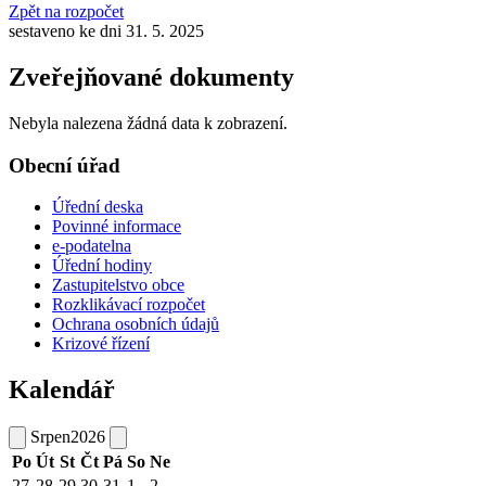
Zpět na rozpočet
sestaveno ke dni 31. 5. 2025
Zveřejňované dokumenty
Nebyla nalezena žádná data k zobrazení.
Obecní úřad
Úřední deska
Povinné informace
e-podatelna
Úřední hodiny
Zastupitelstvo obce
Rozklikávací rozpočet
Ochrana osobních údajů
Krizové řízení
Kalendář
Srpen
2026
Po
Út
St
Čt
Pá
So
Ne
27
28
29
30
31
1
2