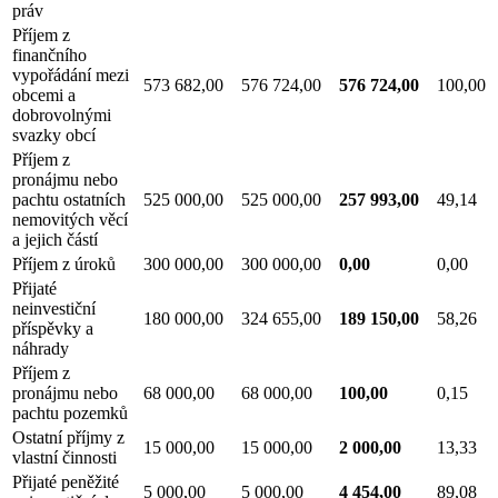
práv
Příjem z
finančního
vypořádání mezi
573 682,00
576 724,00
576 724,00
100,00
obcemi a
dobrovolnými
svazky obcí
Příjem z
pronájmu nebo
pachtu ostatních
525 000,00
525 000,00
257 993,00
49,14
nemovitých věcí
a jejich částí
Příjem z úroků
300 000,00
300 000,00
0,00
0,00
Přijaté
neinvestiční
180 000,00
324 655,00
189 150,00
58,26
příspěvky a
náhrady
Příjem z
pronájmu nebo
68 000,00
68 000,00
100,00
0,15
pachtu pozemků
Ostatní příjmy z
15 000,00
15 000,00
2 000,00
13,33
vlastní činnosti
Přijaté peněžité
5 000,00
5 000,00
4 454,00
89,08