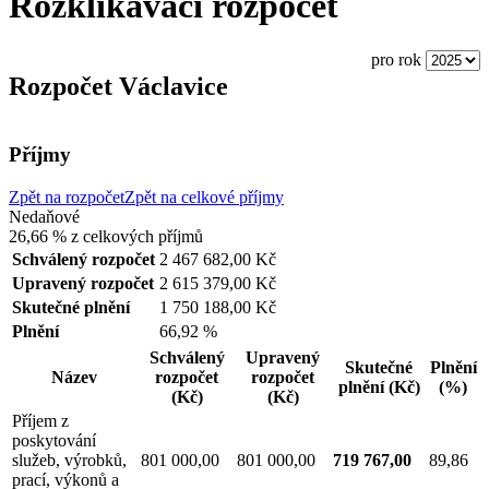
Rozklikávací rozpočet
pro rok
Rozpočet Václavice
Příjmy
Zpět na rozpočet
Zpět na celkové příjmy
Nedaňové
26,66 %
z celkových příjmů
Schválený rozpočet
2 467 682,00 Kč
Upravený rozpočet
2 615 379,00 Kč
Skutečné plnění
1 750 188,00 Kč
Plnění
66,92 %
Schválený
Upravený
Skutečné
Plnění
Název
rozpočet
rozpočet
plnění
(Kč)
(%)
(Kč)
(Kč)
Příjem z
poskytování
služeb, výrobků,
801 000,00
801 000,00
719 767,00
89,86
prací, výkonů a