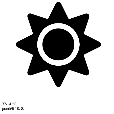
32/14 °C
pondělí
10. 8.