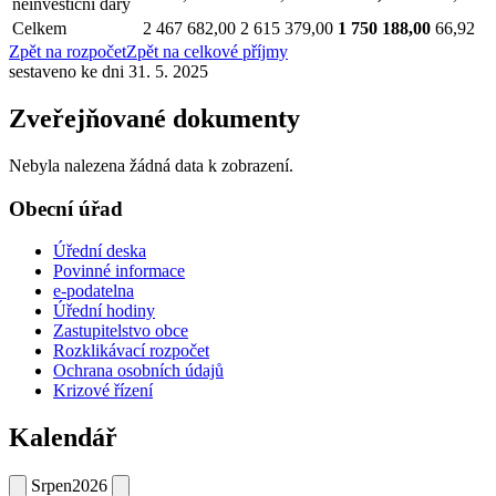
neinvestiční dary
Celkem
2 467 682,00
2 615 379,00
1 750 188,00
66,92
Zpět na rozpočet
Zpět na celkové příjmy
sestaveno ke dni 31. 5. 2025
Zveřejňované dokumenty
Nebyla nalezena žádná data k zobrazení.
Obecní úřad
Úřední deska
Povinné informace
e-podatelna
Úřední hodiny
Zastupitelstvo obce
Rozklikávací rozpočet
Ochrana osobních údajů
Krizové řízení
Kalendář
Srpen
2026