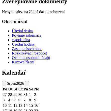
Zveřejňované dokumenty
Nebyla nalezena žádná data k zobrazení.
Obecní úřad
Úřední deska
Povinné informace
e-podatelna
Úřední hodiny
Zastupitelstvo obce
Rozklikávací rozpočet
Ochrana osobních údajů
Krizové řízení
Kalendář
Srpen
2026
Po
Út
St
Čt
Pá
So
Ne
27
28
29
30
31
1
2
3
4
5
6
7
8
9
10
11
12
13
14
15
16
17
18
19
20
21
22
23