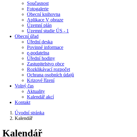
Současnost
Fotogalerie
Obecní knihovna
Aplikace V obraze
Územní plán
Územní studie ÚS - 1
Obecní úřad
Úřední deska
Povinné informace
e-podatelna
Úřední hodiny
Zastupitelstvo obce
Rozklikávací rozpočet
Ochrana osobních údajů
Krizové řízení
Volný čas
Aktuality
Kalendář akcí
Kontakt
Úvodní stránka
Kalendář
Kalendář