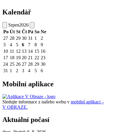
Kalendář
Srpen
2026
Po
Út
St
Čt
Pá
So
Ne
27
28
29
30
31
1
2
3
4
5
6
7
8
9
10
11
12
13
14
15
16
17
18
19
20
21
22
23
24
25
26
27
28
29
30
31
1
2
3
4
5
6
Mobilní aplikace
Sledujte informace z našeho webu v
mobilní aplikaci –
V OBRAZE.
Aktuální počasí
dnes, čtvrtek 6. 8. 2026