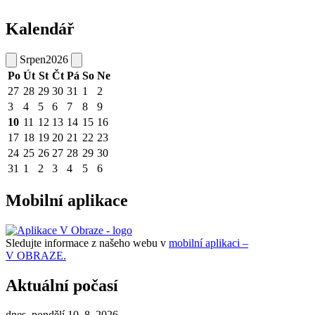
Kalendář
Srpen
2026
Po
Út
St
Čt
Pá
So
Ne
27
28
29
30
31
1
2
3
4
5
6
7
8
9
10
11
12
13
14
15
16
17
18
19
20
21
22
23
24
25
26
27
28
29
30
31
1
2
3
4
5
6
Mobilní aplikace
Sledujte informace z našeho webu v
mobilní aplikaci –
V OBRAZE.
Aktuální počasí
dnes, pondělí 10. 8. 2026