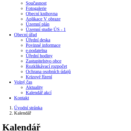
Současnost
Fotogalerie
Obecní knihovna
Aplikace V obraze
Územní plán
Územní studie ÚS - 1
Obecní úřad
Úřední deska
Povinné informace
e-podatelna
Úřední hodiny
Zastupitelstvo obce
Rozklikávací rozpočet
Ochrana osobních údajů
Krizové řízení
Volný čas
Aktuality
Kalendář akcí
Kontakt
Úvodní stránka
Kalendář
Kalendář