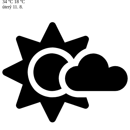
34 °C
18 °C
úterý
11. 8.